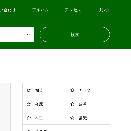
い合わせ
アルバム
アクセス
リンク
陶芸
ガラス
金属
皮革
木工
染織