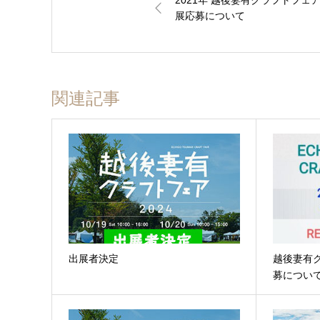
展応募について
関連記事
出展者決定
越後妻有ク
募につい